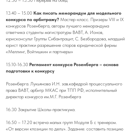
12.50 – 13.30 Перерыв на обед
13.40 – 15.00
Как писать меморандум для модельного
конкурса по арбитражу?
Мастер-класс. Призеры VIII и IX
конкурсов Розенберга, авторы лучшего меморандума
ответчика студенты магистратуры ВАВТ, А. Ионов,
юрисконсульт Группы Сибантрацит, С. Безбородова, младший
юрист практики разрешение споров юридической фирмы
«Меллинг, Войтишкин и партнеры»
15.10-16.30
Регламент конкурса Розенберга – основа
подготовки к конкурсу
Розенберга. Лукьянова И.Н. зав.кафедрой процессуального
права ВАВТ, арбитр МКАС при ТПП РФ, исполнительный
директор конкурса им.М.Г. Розенберга
16.30 Закрытие Школы-практикума.
16.50 – 17.20 встреча малых групп Модуля Б с тренером.
«От версии кпозиции по делу». Задание: составить позицию