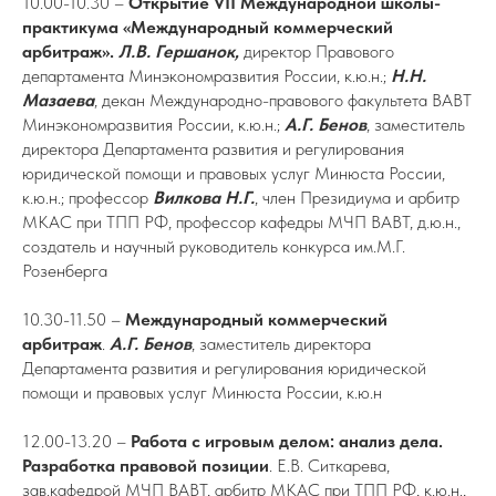
10.00-10.30 –
Открытие VII Международной школы-
практикума «Международный коммерческий
арбитраж».
Л.В. Гершанок,
директор Правового
департамента Минэкономразвития России, к.ю.н.;
Н.Н.
Мазаева
, декан Международно-правового факультета ВАВТ
Минэкономразвития России, к.ю.н.;
А.Г. Бенов
, заместитель
директора Департамента развития и регулирования
юридической помощи и правовых услуг Минюста России,
к.ю.н.; профессор
Вилкова Н.Г.
, член Президиума и арбитр
МКАС при ТПП РФ, профессор кафедры МЧП ВАВТ, д.ю.н.,
создатель и научный руководитель конкурса им.М.Г.
Розенберга
10.30-11.50 –
Международный коммерческий
арбитраж
.
А.Г. Бенов
, заместитель директора
Департамента развития и регулирования юридической
помощи и правовых услуг Минюста России, к.ю.н
12.00-13.20 –
Работа с игровым делом: анализ дела.
Разработка правовой позиции
. Е.В. Ситкарева,
зав.кафедрой МЧП ВАВТ, арбитр МКАС при ТПП РФ, к.ю.н.,